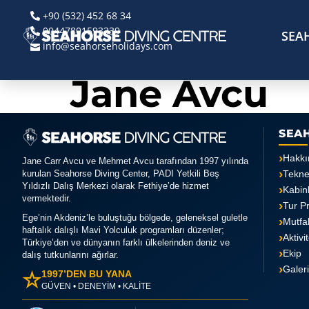
+90 (532) 452 68 34
00447801593339
SEA
info@seahorseholidays.com
Jane Avcu
SEA
Hakkı
Jane Carr Avcu ve Mehmet Avcu tarafından 1997 yılında
kurulan Seahorse Diving Center, PADI Yetkili Beş
Tekn
Yıldızlı Dalış Merkezi olarak Fethiye’de hizmet
Kabin
vermektedir.
Tur P
Ege’nin Akdeniz’le buluştuğu bölgede, geleneksel guletle
Mutfa
haftalık dalışlı Mavi Yolculuk programları düzenler;
Aktivi
Türkiye’den ve dünyanın farklı ülkelerinden deniz ve
Ekip
dalış tutkunlarını ağırlar.
Galer
☆
1997’DEN BU YANA
GÜVEN • DENEYİM • KALİTE