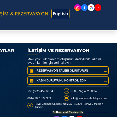
İŞİM & REZERVASYON
English
YATLAR
İLETİŞİM VE REZERVASYON
Mavi yolculuk planınızı oluşturun, detaylı bilgi alın ve
uygun tarihler için yerinizi ayırın
→
▣
REZERVASYON TALEBI OLUŞTURUN
→
▤
KABIN DURUMUNU KONTROL EDIN
+90 (532) 452 68 34
+90 (532) 452 68 34
0044 7801 593339
info@seahorseholidays.com
Fevzi Çakmak Caddesi No:29/3, 48300 Fethiye / Muğla /
Türkiye
Follow and Review Us