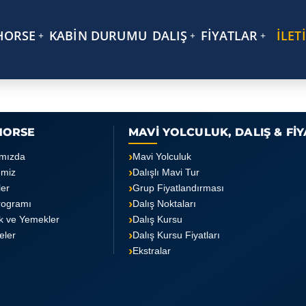
HORSE
KABİN DURUMU
DALIŞ
FİYATLAR
İLET
HORSE
MAVİ YOLCULUK, DALIŞ & Fİ
mızda
Mavi Yolculuk
emiz
Dalışlı Mavi Tur
ler
Grup Fiyatlandırması
rogramı
Dalış Noktaları
k ve Yemekler
Dalış Kursu
teler
Dalış Kursu Fiyatları
Ekstralar
i