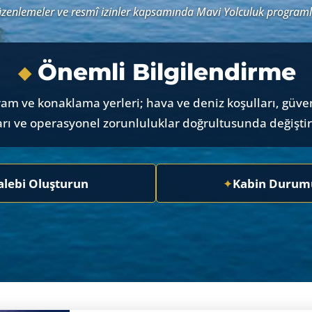
düzenlemeler ve resmî izinler kapsamında Mavi Yolculuk progra
Önemli Bilgilendirme
◆
ram ve konaklama yerleri; hava ve deniz koşulları, güvenl
arı ve operasyonel zorunluluklar doğrultusunda değiştiri
alebi Oluşturun
✦
Kabin Durumu