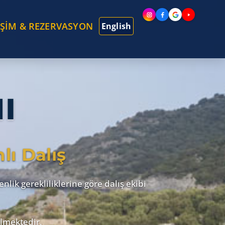
İŞİM & REZERVASYON
English
I
lı Dalış
nlik gerekliliklerine göre dalış ekibi
ilmektedir.