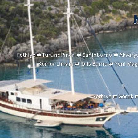
Fethiye ⇄ Turunç Pınarı ⇄ Şahinburnu ⇄ Akvaryu
Kömür Limanı ⇄ İblis Burnu ⇄ Yeni Mağ
Fethiye ⇄ Göcek ⇄