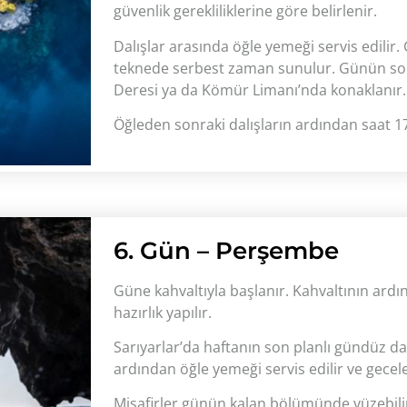
güvenlik gerekliliklerine göre belirlenir.
Dalışlar arasında öğle yemeği servis edil
teknede serbest zaman sunulur. Günün son
Deresi ya da Kömür Limanı’nda konaklanır.
Öğleden sonraki dalışların ardından saat 17.0
6. Gün – Perşembe
Güne kahvaltıyla başlanır. Kahvaltının ardın
hazırlık yapılır.
Sarıyarlar’da haftanın son planlı gündüz dal
ardından öğle yemeği servis edilir ve gece
Misafirler günün kalan bölümünde yüzebilir