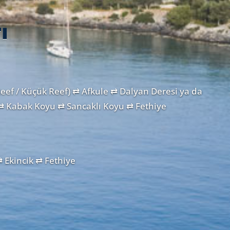
ı
ef / Küçük Reef) ⇄ Afkule ⇄ Dalyan Deresi ya da
⇄ Kabak Koyu ⇄ Sancaklı Koyu ⇄ Fethiye
 Ekincik ⇄ Fethiye