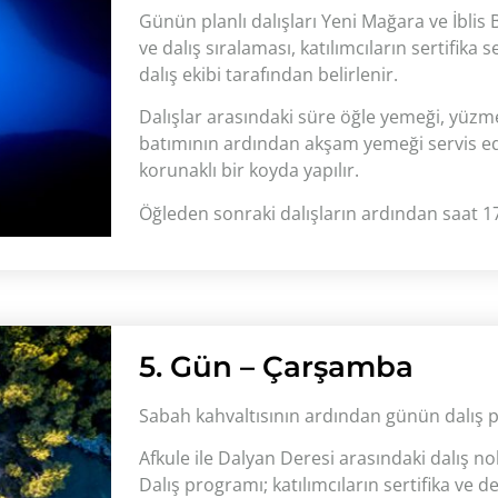
Günün planlı dalışları Yeni Mağara ve İblis 
ve dalış sıralaması, katılımcıların sertifika 
dalış ekibi tarafından belirlenir.
Dalışlar arasındaki süre öğle yemeği, yüzm
batımının ardından akşam yemeği servis edi
korunaklı bir koyda yapılır.
Öğleden sonraki dalışların ardından saat 17.0
5. Gün – Çarşamba
Sabah kahvaltısının ardından günün dalış pr
Afkule ile Dalyan Deresi arasındaki dalış nok
Dalış programı; katılımcıların sertifika ve d