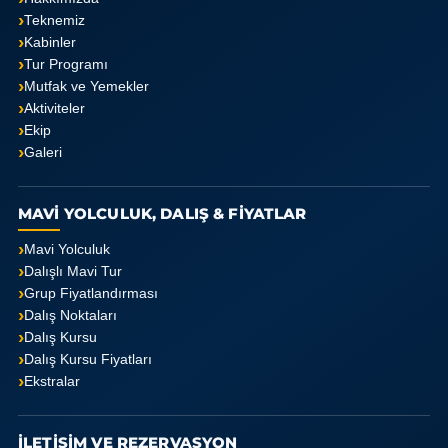
Teknemiz
Kabinler
Tur Programı
Mutfak ve Yemekler
Aktiviteler
Ekip
Galeri
MAVİ YOLCULUK, DALIŞ & FİYATLAR
Mavi Yolculuk
Dalışlı Mavi Tur
Grup Fiyatlandırması
Dalış Noktaları
Dalış Kursu
Dalış Kursu Fiyatları
Ekstralar
İLETİŞİM VE REZERVASYON