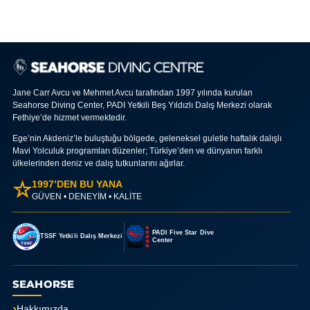
Jane Carr Avcu ve Mehmet Avcu tarafından 1997 yılında kurulan
Seahorse Diving Center, PADI Yetkili Beş Yıldızlı Dalış Merkezi olarak
Fethiye’de hizmet vermektedir.
Ege’nin Akdeniz’le buluştuğu bölgede, geleneksel guletle haftalık dalışlı
Mavi Yolculuk programları düzenler; Türkiye’den ve dünyanın farklı
ülkelerinden deniz ve dalış tutkunlarını ağırlar.
☆
1997’DEN BU YANA
GÜVEN • DENEYİM • KALİTE
PADI Five Star Dive
TSSF Yetkili Dalış Merkezi
Center
SEAHORSE
Hakkımızda