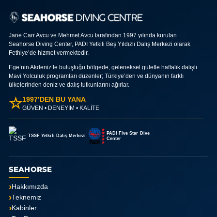
Jane Carr Avcu ve Mehmet Avcu tarafından 1997 yılında kurulan
Seahorse Diving Center, PADI Yetkili Beş Yıldızlı Dalış Merkezi olarak
Fethiye’de hizmet vermektedir.
Ege’nin Akdeniz’le buluştuğu bölgede, geleneksel guletle haftalık dalışlı
Mavi Yolculuk programları düzenler; Türkiye’den ve dünyanın farklı
ülkelerinden deniz ve dalış tutkunlarını ağırlar.
☆
1997’DEN BU YANA
GÜVEN • DENEYİM • KALİTE
PADI Five Star Dive
TSSF Yetkili Dalış Merkezi
Center
SEAHORSE
Hakkımızda
Teknemiz
Kabinler