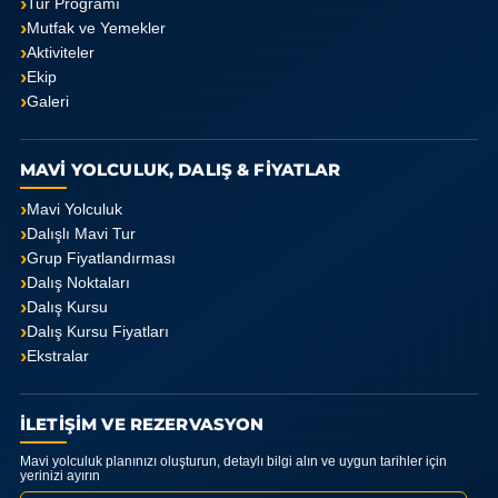
Tur Programı
Mutfak ve Yemekler
Aktiviteler
Ekip
Galeri
MAVİ YOLCULUK, DALIŞ & FİYATLAR
Mavi Yolculuk
Dalışlı Mavi Tur
Grup Fiyatlandırması
Dalış Noktaları
Dalış Kursu
Dalış Kursu Fiyatları
Ekstralar
İLETİŞİM VE REZERVASYON
Mavi yolculuk planınızı oluşturun, detaylı bilgi alın ve uygun tarihler için
yerinizi ayırın