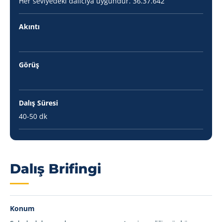
Her seviyedeki dalıcıya uygundur. 36.37.642
Akıntı
Görüş
Dalış Süresi
40-50 dk
Dalış Brifingi
Konum