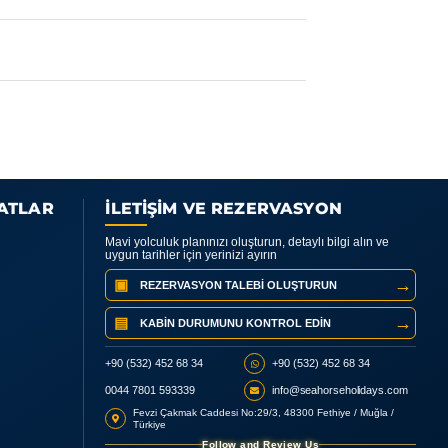
YATLAR
İLETİŞİM VE REZERVASYON
Mavi yolculuk planınızı oluşturun, detaylı bilgi alın ve
uygun tarihler için yerinizi ayırın
→
▣
REZERVASYON TALEBI OLUŞTURUN
→
▤
KABIN DURUMUNU KONTROL EDIN
+90 (532) 452 68 34
+90 (532) 452 68 34
0044 7801 593339
info@seahorseholidays.com
Fevzi Çakmak Caddesi No:29/3, 48300 Fethiye / Muğla /
Türkiye
Follow and Review Us