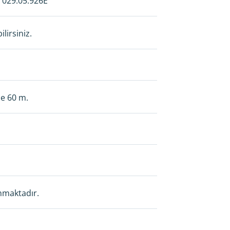
N 029.05.926E
lirsiniz.
e 60 m.
unmaktadır.