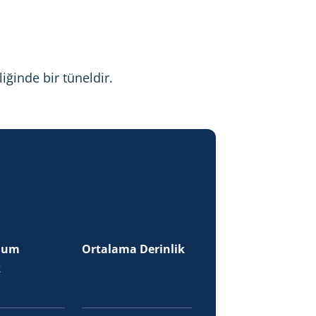
iğinde bir tüneldir.
mum
Ortalama Derinlik
k