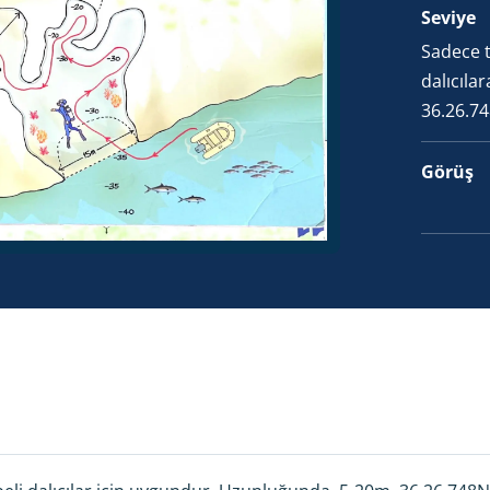
Seviye
Sadece t
dalıcıla
36.26.74
Görüş