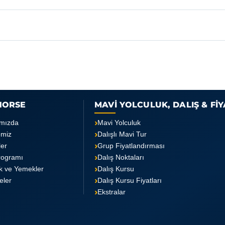
HORSE
MAVİ YOLCULUK, DALIŞ & Fİ
mızda
Mavi Yolculuk
emiz
Dalışlı Mavi Tur
ler
Grup Fiyatlandırması
rogramı
Dalış Noktaları
k ve Yemekler
Dalış Kursu
teler
Dalış Kursu Fiyatları
Ekstralar
i