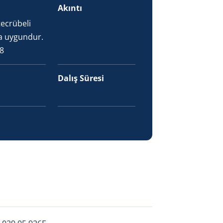
Akıntı
ecrübeli
ra uygundur.
8
Dalış Süresi