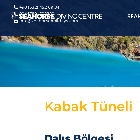
+90 (532) 452 68 34
00447801593339
SEA
info@seahorseholidays.com
Kabak Tüneli
Dalış Bölgesi