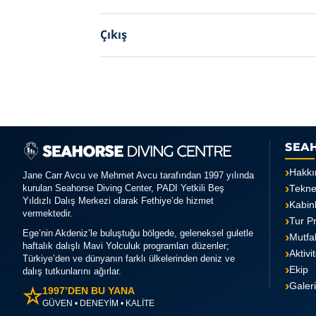
Çıkış
SEA
Hakkı
Jane Carr Avcu ve Mehmet Avcu tarafından 1997 yılında
kurulan Seahorse Diving Center, PADI Yetkili Beş
Tekn
Yıldızlı Dalış Merkezi olarak Fethiye’de hizmet
Kabin
vermektedir.
Tur P
Ege’nin Akdeniz’le buluştuğu bölgede, geleneksel guletle
Mutfa
haftalık dalışlı Mavi Yolculuk programları düzenler;
Aktivi
Türkiye’den ve dünyanın farklı ülkelerinden deniz ve
Ekip
dalış tutkunlarını ağırlar.
Galer
☆
1997’DEN BU YANA
GÜVEN • DENEYİM • KALİTE