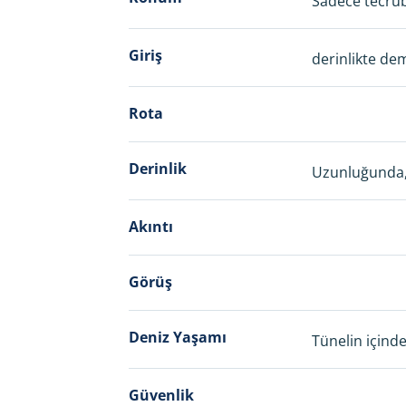
Sadece tecrüb
Giriş
derinlikte dem
Rota
Derinlik
Uzunluğunda, 
Akıntı
Görüş
Deniz Yaşamı
Tünelin içind
Güvenlik