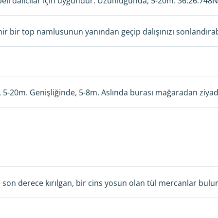
eli dalıcılar için uygundur. Uzunluğunda, 5-20m. 36.26.748
ir bir top namlusunun yanından geçip dalışınızı sonlandırabi
5-20m. Genişliğinde, 5-8m. Aslında burası mağaradan ziyad
e son derece kırılgan, bir cins yosun olan tül mercanlar bul