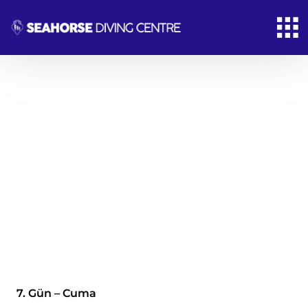
News & Article
From the most remote corners of the Earth
comes the fuel that makes modern life possible.
7. Gün – Cuma