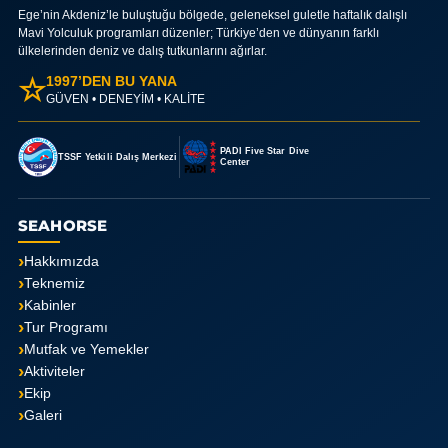
Ege’nin Akdeniz’le buluştuğu bölgede, geleneksel guletle haftalık dalışlı
Mavi Yolculuk programları düzenler; Türkiye’den ve dünyanın farklı
ülkelerinden deniz ve dalış tutkunlarını ağırlar.
☆
1997’DEN BU YANA
GÜVEN • DENEYİM • KALİTE
PADI Five Star Dive
TSSF Yetkili Dalış Merkezi
Center
SEAHORSE
Hakkımızda
Teknemiz
Kabinler
Tur Programı
Mutfak ve Yemekler
Aktiviteler
Ekip
Galeri