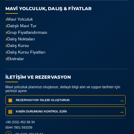
MAVİ YOLCULUK, DALIŞ & FİYATLAR
Mavi Yolculuk
Dalışlı Mavi Tur
Grup Fiyatlandırması
Dalış Noktaları
Dalış Kursu
Dalış Kursu Fiyatları
Ekstralar
İLETİŞİM VE REZERVASYON
Mavi yolculuk planınızı oluşturun, detaylı bilgi alın ve uygun tarihler için
yerinizi ayırın
→
▣
REZERVASYON TALEBI OLUŞTURUN
→
▤
KABIN DURUMUNU KONTROL EDIN
+90 (532) 452 68 34
0044 7801 593339